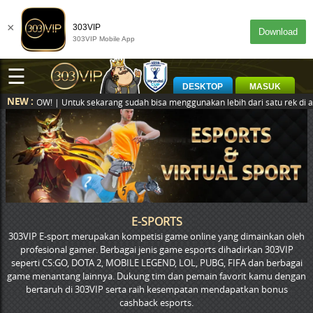
×
303VIP
Download
303VIP Mobile App
☰
DESKTOP
MASUK
NEW :
ibu loh, WOOOW! | Untuk sekarang sudah bisa menggunakan lebih dari satu re
E-SPORTS
303VIP E-sport merupakan kompetisi game online yang dimainkan oleh
profesional gamer. Berbagai jenis game esports dihadirkan 303VIP
seperti CS:GO, DOTA 2, MOBILE LEGEND, LOL, PUBG, FIFA dan berbagai
game menantang lainnya. Dukung tim dan pemain favorit kamu dengan
bertaruh di 303VIP serta raih kesempatan mendapatkan bonus
cashback esports.