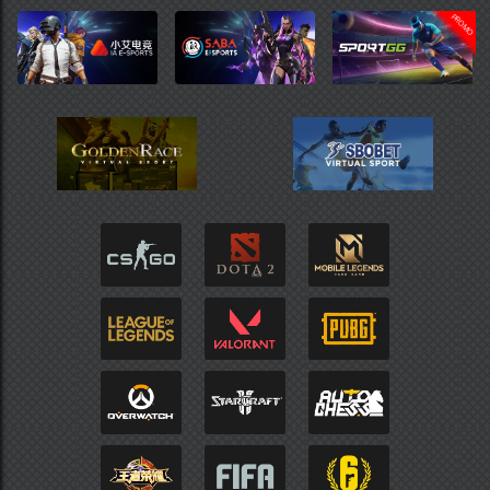
PROMO