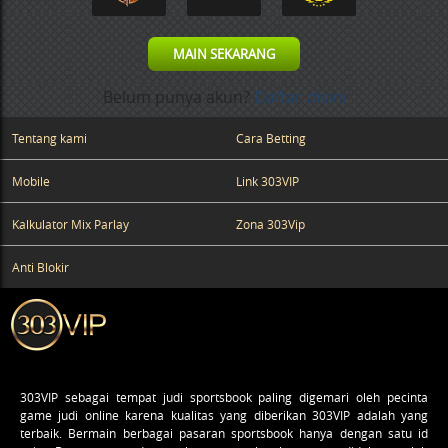
MAIN SEKARANG
Belum punya akun?
Daftar disini
Tentang kami
Cara Betting
Mobile
Link 303VIP
Kalkulator Mix Parlay
Zona 303Vip
Anti Blokir
303VIP
sebagai tempat judi sportsbook paling digemari oleh pecinta
game judi online karena kualitas yang diberikan 303VIP adalah yang
terbaik. Bermain berbagai pasaran sportsbook hanya dengan satu id