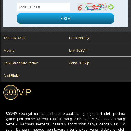
KIRIM
Tentang kami
Cara Betting
Mobile
Link 303VIP
Kalkulator Mix Parlay
Zona 303Vip
Anti Blokir
303VIP
sebagai tempat judi sportsbook paling digemari oleh pecinta
game judi online karena kualitas yang diberikan 303VIP adalah yang
terbaik. Bermain berbagai pasaran sportsbook hanya dengan satu id
saja. Dengan metode pembayaran terlengkap yang didukung oleh