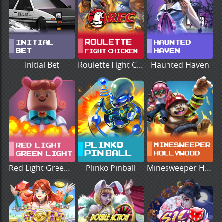
Initial Bet
Haunted Haven
Roulette Fight Chicken
Red Light Green Light
Plinko Pinball
Minesweeper Hollywood