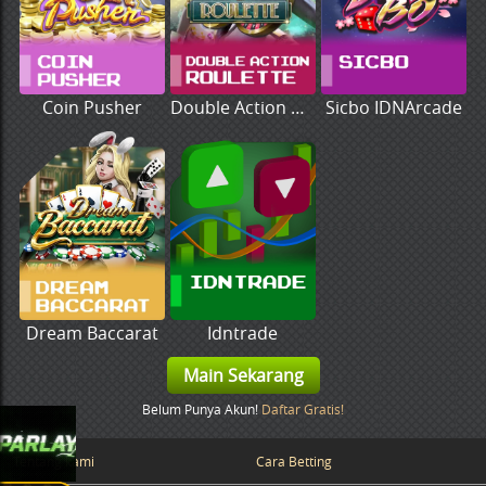
Coin Pusher
Double Action Roulette
Sicbo IDNArcade
Dream Baccarat
Idntrade
Main Sekarang
Belum Punya Akun!
Daftar Gratis!
Tentang kami
Cara Betting