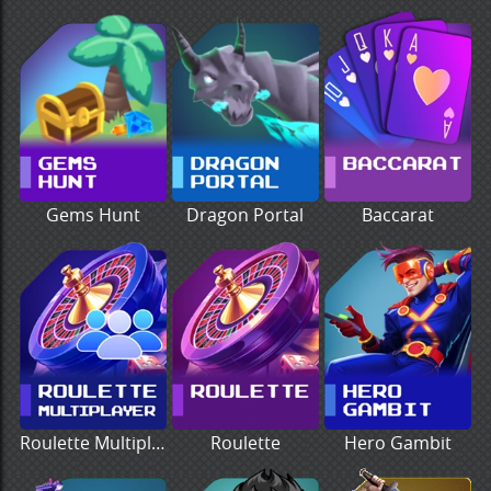
Gems Hunt
Dragon Portal
Baccarat
Roulette Multiplayer
Roulette
Hero Gambit