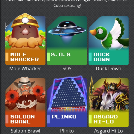
Coba sekarang!
Mole Whacker
SOS
Duck Down
Saloon Brawl
Plinko
Asgard Hi-Lo