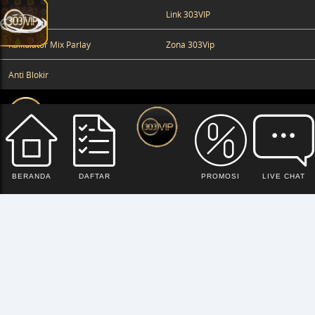
Mobile
Link 303VIP
Kalkulator Mix Parlay
Zona 303Vip
Anti Blokir
303VIP
sebagai tempat judi sportsbook paling digemari oleh pecinta
BERANDA
DAFTAR
PROMOSI
LIVE CHAT
game judi online karena kualitas yang diberikan 303VIP adalah yang
terbaik. Bermain berbagai pasaran sportsbook hanya dengan satu id
saja. Dengan metode pembayaran terlengkap yang didukung oleh
berbagai bank partner kami seperti BCA, Mandiri, CIMB Niaga, BNI, BRI,
Permata Bank, Kospin Jasa, Maybank, Panin Bank, Bank Mega dan
voucher88.
Agen judi bola sportsbook 303VIP menyuguhkan berbagai macam
permainan
judi online
pilihan seperti sportsbook, idnlive & slots, live
casino, bolatangkas, Togel, E-sports dan poker online yang bisa
dimainkan kapan saja dan dimana saja dengan dukungan teknologi