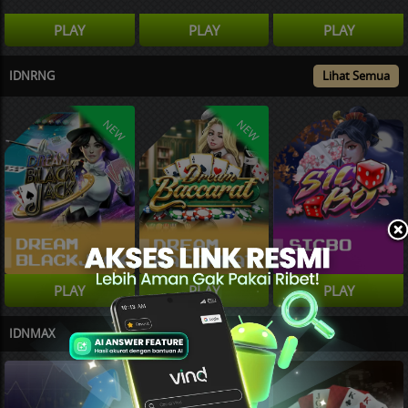
PLAY
PLAY
PLAY
IDNRNG
Lihat Semua
NEW
NEW
PLAY
PLAY
PLAY
IDNMAX