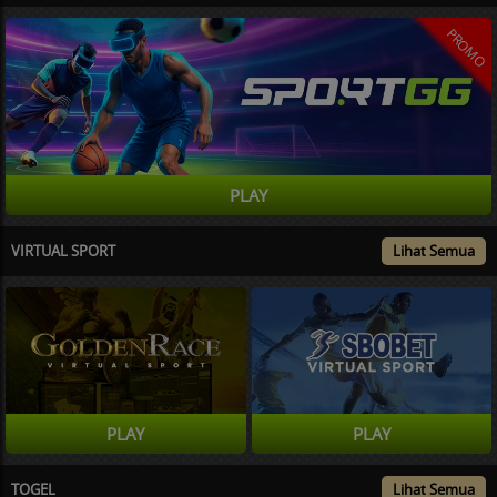
PROMO
PLAY
VIRTUAL SPORT
Lihat Semua
PLAY
PLAY
TOGEL
Lihat Semua