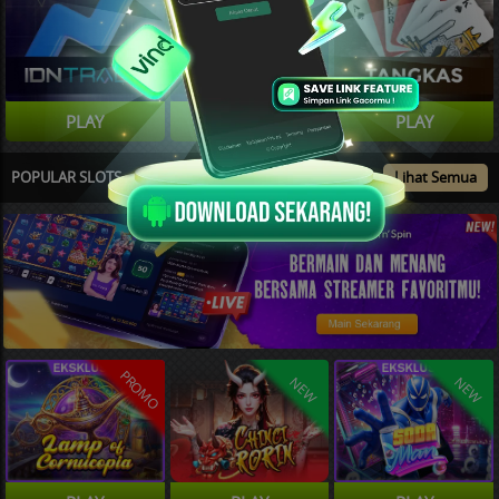
PLAY
PLAY
PLAY
POPULAR SLOTS
Lihat Semua
PROMO
NEW
NEW